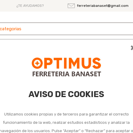
¿TE AYUDAMOS?
ferreteriabanaset@gmail.com
 y
Ferretería
Herramientas
Maquinaria
es
 130 cm
AVISO DE COOKIES
Rastrillo jardin 
Utilizamos cookies propias y de terceros para garantizar el correcto
de 130 cm
funcionamiento de la web, realizar estudios estadísticos y analizar la
navegación de los usuarios. Pulse “Aceptar” o “Rechazar” para aceptar 