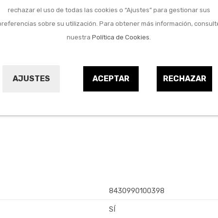
rechazar el uso de todas las cookies o “Ajustes” para gestionar sus
Marca:
MAIOL
preferencias sobre su utilización. Para obtener más información, consult
Referencia:
9676772
nuestra
Política de Cookies
.
AJUSTES
ACEPTAR
RECHAZAR
8430990100398
SÍ