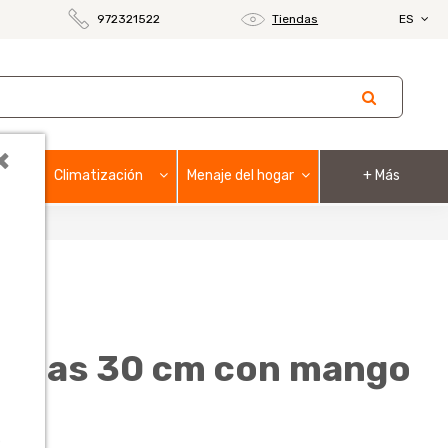
972321522
Tiendas
ES
×
Climatización
Menaje del hogar
+ Más
12 puas 30 cm con mango
o