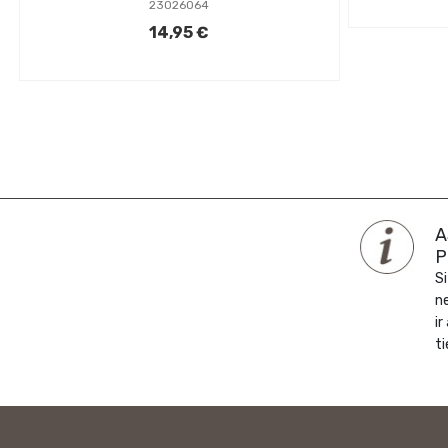
23026064
14,95 €
A
P
Si
n
ir
ti