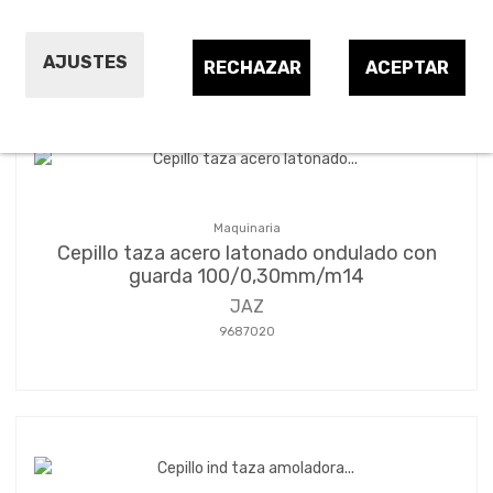
Ordenar por:
24
1
2
3
4
AJUSTES
RECHAZAR
ACEPTAR
Maquinaria
Cepillo taza acero latonado ondulado con
guarda 100/0,30mm/m14
JAZ
9687020