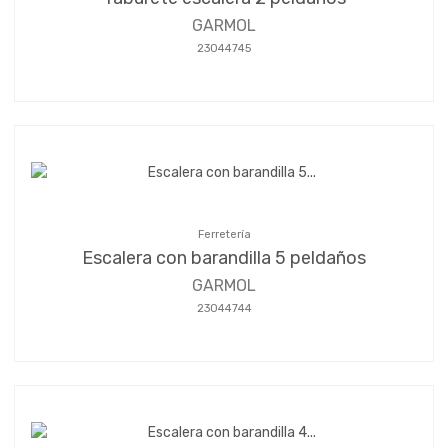
GARMOL
23044745
Ferretería
Escalera con barandilla 5 peldaños
GARMOL
23044744