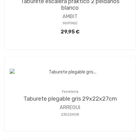
Taburete escalera praktico 2 peldaños
blanco
AMBIT
9691960
29,95 €
Ferretería
Taburete plegable gris 29x22x27cm
ARREGUI
23022408