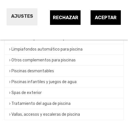
Cobertores y redes de piscina
AJUSTES
Depuradoras, cloradores y filtros de piscina
RECHAZAR
ACEPTAR
Duchas para piscina
Iluminación y decoración de piscina
Limpiafondos automático para piscina
Otros complementos para piscinas
Piscinas desmontables
Piscinas infantiles y juegos de agua
Spas de exterior
Tratamiento del agua de piscina
Vallas, accesos y escaleras de piscina