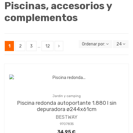
Piscinas, accesorios y
complementos
Ordenar por:
24
1
2
3
…
12
Jardín y camping
Piscina redonda autoportante 1.880 l sin
depuradora ø244x61cm
BESTWAY
9707835
34,95 €