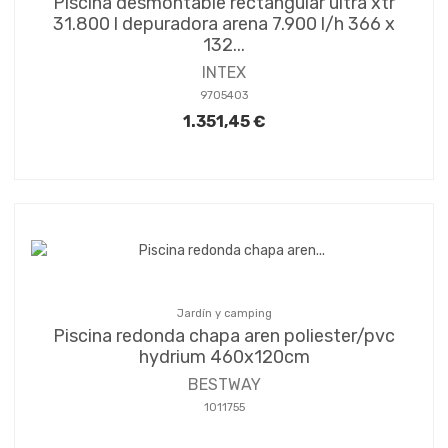
Piscina desmontable rectangular ultra xtr
31.800 l depuradora arena 7.900 l/h 366 x
132...
INTEX
9705403
1.351,45 €
Jardín y camping
Piscina redonda chapa aren poliester/pvc
hydrium 460x120cm
BESTWAY
1011755